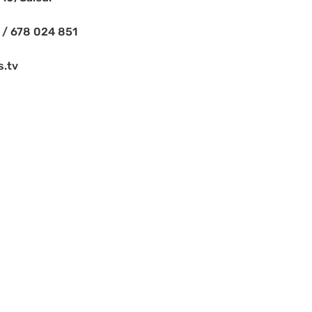
 / 678 024 851
s.tv