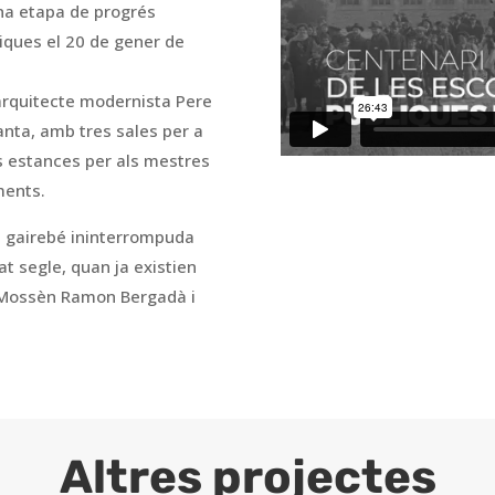
una etapa de progrés
iques el 20 de gener de
’arquitecte modernista Pere
lanta, amb tres sales per a
ses estances per als mestres
ments.
a gairebé ininterrompuda
at segle, quan ja existien
a Mossèn Ramon Bergadà i
Altres projectes