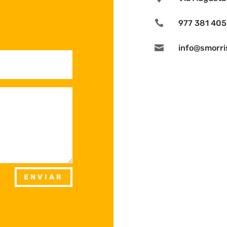

977 381 405

info@smorri
ENVIAR