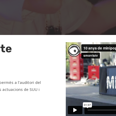
cte
ermès a l’auditori del
s actuacions de SUU i