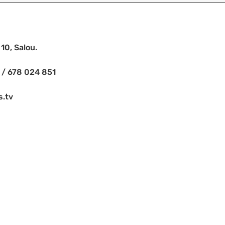
10, Salou.
 / 678 024 851
s.tv