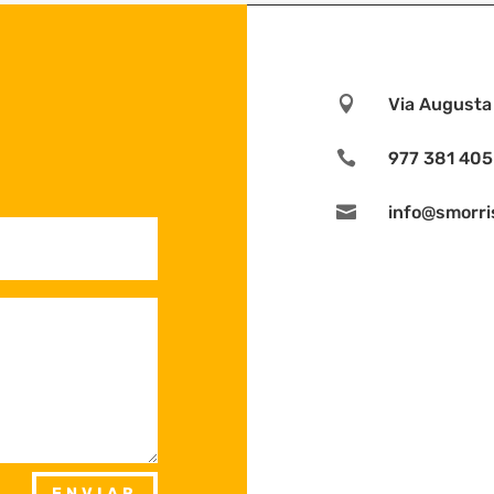

Via Augusta 

977 381 405

info@smorri
ENVIAR