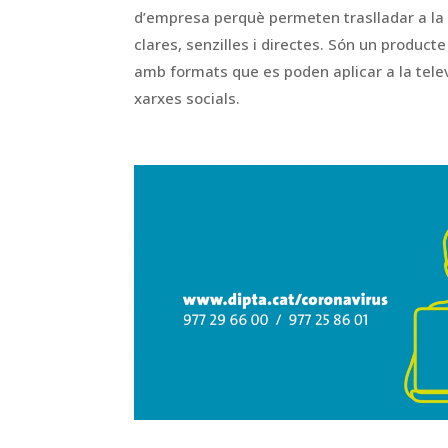
d’empresa perquè permeten traslladar a la 
clares, senzilles i directes. Són un product
amb formats que es poden aplicar a la tele
xarxes socials.