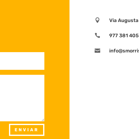

Via Augusta 

977 381 405

info@smorri
ENVIAR