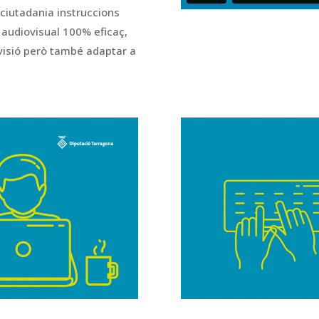
ciutadania instruccions
e audiovisual 100% eficaç,
visió però també adaptar a