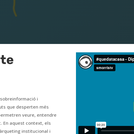
cte
sobreinformació i
guts que desperten més
s permetren veure, entendre
t. En aquest context, els
rqueting institucional i