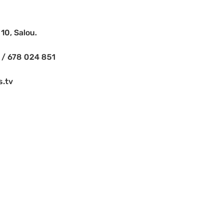
10, Salou.
 / 678 024 851
s.tv