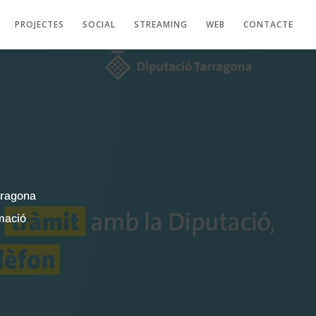
PROJECTES
SOCIAL
STREAMING
WEB
CONTACTE
rragona
mació