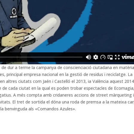
 de dur a terme la campanya de conscienciació ciutadana en matèri
es, principal empresa nacional en la gestió de residus i reciclatge. La
 en altres ciutats com Jaén i Castelló el 2013, ia València aquest 2014
e de cada ciutat en la qual es poden trobar espectacles de Ecomagia
ulgatius. A més compta amb cridaneres accions de street màrqueting i
ivitats. El tret de sortida el dóna una roda de premsa a la mateixa ca
óna la benvinguda als «Comandos Azules».