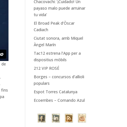
Chacovachi: ‘¡Cuidado! Un
payaso malo puede arruinar
tu vida’
El Broad Peak d’Òscar
Cadiach
Ciutat sonora, amb Miquel
Àngel Marín
Tac12 estrena l’App per a
dispositius mòbils
a de
212 VIP ROSÉ
Borges – concursos d’allioli
.
populars
,
 fins
Espot Torres Catalunya
rpa
Ecoembes – Comando Azul