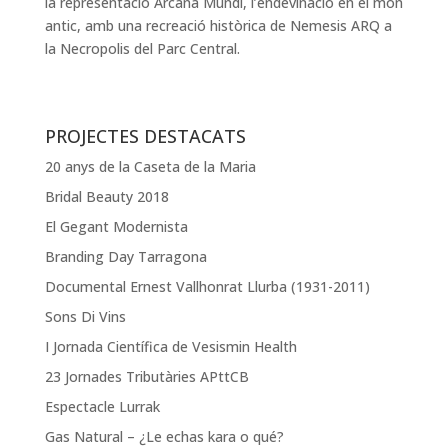
la representació Arcana Mundi, l’endevinació en el món
antic, amb una recreació històrica de Nemesis ARQ a
la Necropolis del Parc Central.
PROJECTES DESTACATS
20 anys de la Caseta de la Maria
Bridal Beauty 2018
El Gegant Modernista
Branding Day Tarragona
Documental Ernest Vallhonrat Llurba (1931-2011)
Sons Di Vins
I Jornada Científica de Vesismin Health
23 Jornades Tributàries APttCB
Espectacle Lurrak
Gas Natural – ¿Le echas kara o qué?