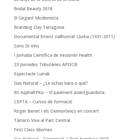
Bridal Beauty 2018
El Gegant Modernista
Branding Day Tarragona
Documental Ernest Vallhonrat Llurba (1931-2011)
Sons Di Vins
I Jornada Científica de Vesismin Health
23 Jornades Tributàries APttCB
Espectacle Lurrak
Gas Natural – ¿Le echas kara o qué?
RS AsphaltPlus – El paviment avantguardista
CEPTA – Cursos de formació
Roger Benet i els Oximorònics en concert
Tàrraco Viva al Parc Central
First Class Idiomes
Gas Natural – Convenció a Port Aventura 2015