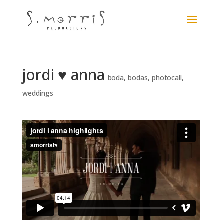
jordi ♥ anna
boda
,
bodas
,
photocall
,
weddings