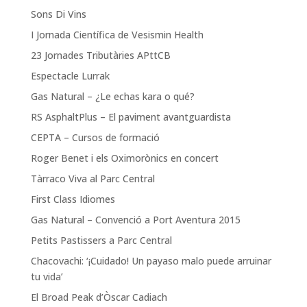
Sons Di Vins
I Jornada Científica de Vesismin Health
23 Jornades Tributàries APttCB
Espectacle Lurrak
Gas Natural – ¿Le echas kara o qué?
RS AsphaltPlus – El paviment avantguardista
CEPTA – Cursos de formació
Roger Benet i els Oximorònics en concert
Tàrraco Viva al Parc Central
First Class Idiomes
Gas Natural – Convenció a Port Aventura 2015
Petits Pastissers a Parc Central
Chacovachi: ‘¡Cuidado! Un payaso malo puede arruinar
tu vida’
El Broad Peak d’Òscar Cadiach